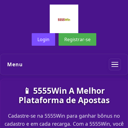
Login
Registrar-se
Menu
📱 5555Win A Melhor
Plataforma de Apostas
Cadastre-se na 5555Win para ganhar bônus no
cadastro e em cada recarga. Com a 5555Win, você