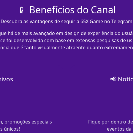
📱 Benefícios do Canal
Descubra as vantagens de seguir a 65X Game no Telegram
 que há de mais avançado em design de experiência do usu
ace foi desenvolvida com base em extensas pesquisas de u
ncia que é tanto visualmente atraente quanto extremament
sivos
📢 Notí
m, promoções especiais
Fique por dentro d
s únicos!
eventos da