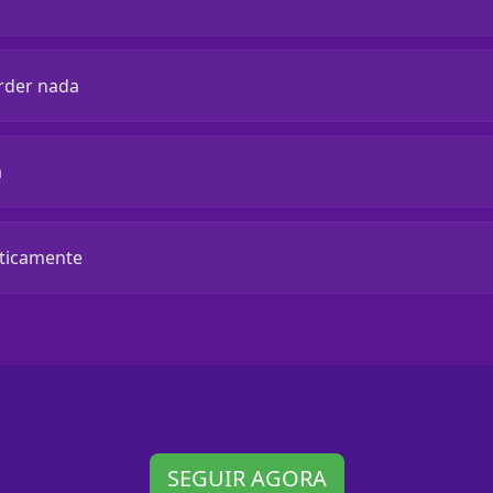
erder nada
a
aticamente
SEGUIR AGORA