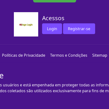
Acessos
Login
Registrar-se
Políticas de Privacidade
Termos e Condições
Sitemap
de
eus usuários e está empenhada em proteger todas as inform
os coletados são utilizados exclusivamente para fins de m