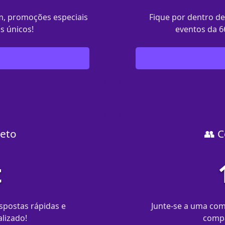
m, promoções especiais
Fique por dentro d
s únicos!
eventos da 6
reto
👥 
t
espostas rápidas e
Junte-se a uma com
lizado!
compa