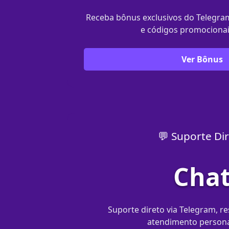
Receba bônus exclusivos do Telegra
e códigos promocionai
Ver Bônus
💬 Suporte Di
Cha
Suporte direto via Telegram, r
atendimento persona