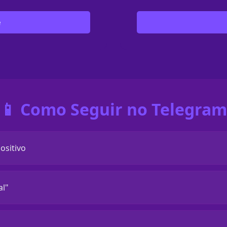
e
📱 Como Seguir no Telegram
ositivo
al"